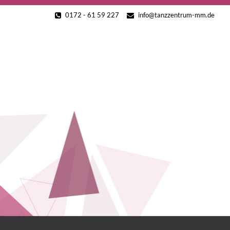
Skip
0172 - 61 59 227
info@tanzzentrum-mm.de
to
content