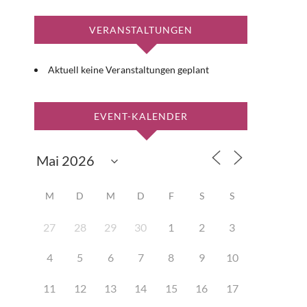
VERANSTALTUNGEN
Aktuell keine Veranstaltungen geplant
EVENT-KALENDER
M
D
M
D
F
S
S
27
28
29
30
1
2
3
4
5
6
7
8
9
10
11
12
13
14
15
16
17