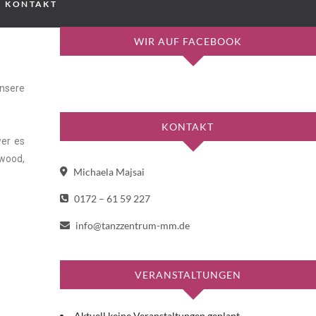
KONTAKT
WIR AUF FACEBOOK
unsere
KONTAKT
wer es
ywood,
Michaela Majsai
0172 – 61 59 227
info@tanzzentrum-mm.de
VERANSTALTUNGEN
Aktuell keine Veranstaltungen geplant