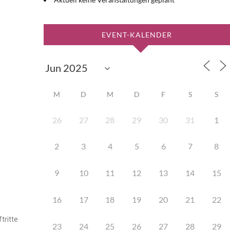
EVENT-KALENDER
M
D
M
D
F
S
S
26
27
28
29
30
31
1
2
3
4
5
6
7
8
9
10
11
12
13
14
15
16
17
18
19
20
21
22
tritte
23
24
25
26
27
28
29