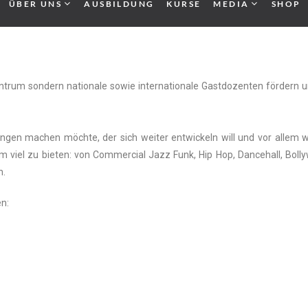
ÜBER UNS
AUSBILDUNG
KURSE
MEDIA
SHOP
ntrum sondern nationale sowie internationale Gastdozenten fördern 
gen machen möchte, der sich weiter entwickeln will und vor allem 
viel zu bieten: von Commercial Jazz Funk, Hip Hop, Dancehall, Boll
n.
n: