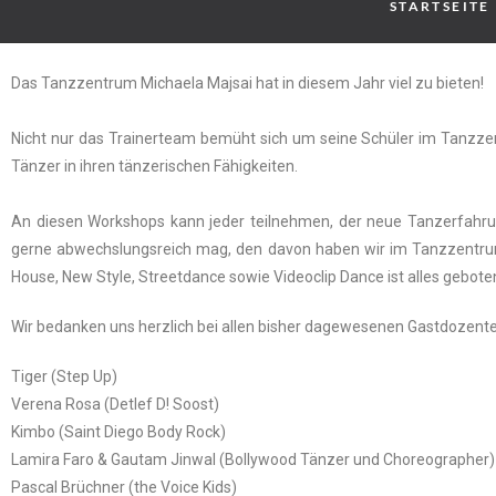
STARTSEITE
Das Tanzzentrum Michaela Majsai hat in diesem Jahr viel zu bieten!
Nicht nur das Trainerteam bemüht sich um seine Schüler im Tanzze
Tänzer in ihren tänzerischen Fähigkeiten.
An diesen Workshops kann jeder teilnehmen, der neue Tanzerfahrun
gerne abwechslungsreich mag, den davon haben wir im Tanzzentrum 
House, New Style, Streetdance sowie Videoclip Dance ist alles gebote
Wir bedanken uns herzlich bei allen bisher dagewesenen Gastdozente
Tiger (Step Up)
Verena Rosa (Detlef D! Soost)
Kimbo (Saint Diego Body Rock)
Lamira Faro & Gautam Jinwal (Bollywood Tänzer und Choreographer)
Pascal Brüchner (the Voice Kids)