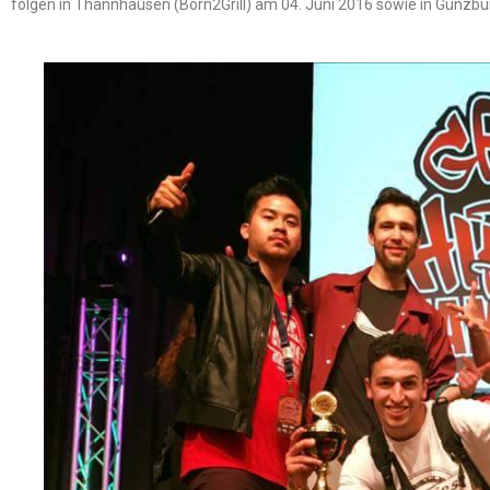
folgen in Thannhausen (Born2Grill) am 04. Juni 2016 sowie in Günzbu