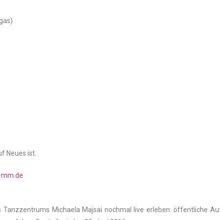
gas)
f Neues ist.
m-mm.de
 Tanzzentrums Michaela Majsai nochmal live erleben: öffentliche Auf