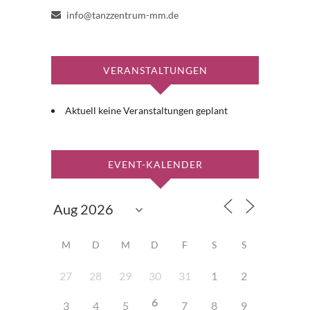
info@tanzzentrum-mm.de
VERANSTALTUNGEN
Aktuell keine Veranstaltungen geplant
EVENT-KALENDER
M
D
M
D
F
S
S
27
28
29
30
31
1
2
6
3
4
5
7
8
9