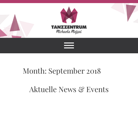
Skip
to
content
Tanzzentrum
HERZLICH
WILLKOMMEN IN
DEINER TANZSCHULE!
Michaela
Majsai
Month:
September 2018
Aktuelle News & Events