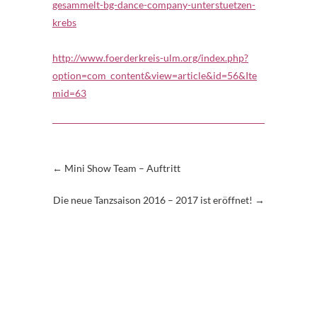
gesammelt-bg-dance-company-unterstuetzen-
krebs
http://www.foerderkreis-ulm.org/index.php?
option=com_content&view=article&id=56&Ite
mid=63
←
Mini Show Team – Auftritt
Die neue Tanzsaison 2016 – 2017 ist eröffnet!
→