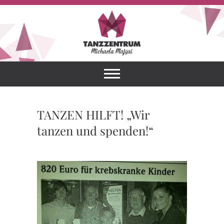
Skip
to
content
Tanzzentrum
HERZLICH
WILLKOMMEN IN
DEINER TANZSCHULE!
Michaela
Majsai
TANZEN HILFT! „Wir
tanzen und spenden!“