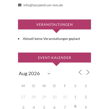
info@tanzzentrum-mm.de
VERANSTALTUNGEN
Aktuell keine Veranstaltungen geplant
EVENT-KALENDER
M
D
M
D
F
S
S
27
28
29
30
31
1
2
8
3
4
5
6
7
9