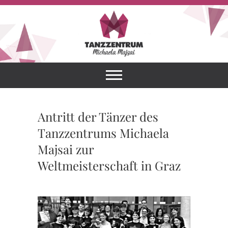
Skip
to
content
Tanzzentrum
HERZLICH
WILLKOMMEN IN
DEINER TANZSCHULE!
Michaela
Majsai
Antritt der Tänzer des
Tanzzentrums Michaela
Majsai zur
Weltmeisterschaft in Graz