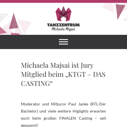
Skip
to
content
Tanzzentrum
HERZLICH
WILLKOMMEN IN
DEINER TANZSCHULE!
Michaela
Majsai
Michaela Majsai ist Jury
Mitglied beim „KTGT – DAS
CASTING“
Moderator und Mitjuror Paul Janke (RTL-Der
Bachelor) und viele weitere Higlights erwarten
euch beim großen FINALEN Casting – seit
gespannt!